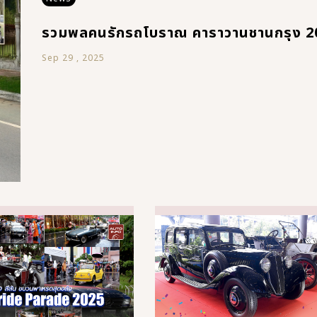
รวมพลคนรักรถโบราณ คาราวานชานกรุง 
Sep 29 , 2025