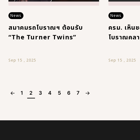
News
News
สมาคมรถโบราณฯ ต้อนรับ
ครม. เห็นช
“The Turner Twins”
โบราณคลา
Sep 15 , 2025
Sep 15 , 2025
1
2
3
4
5
6
7