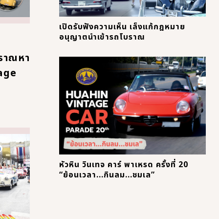
เปิดรับฟังความเห็น เล็งแก้กฎหมาย
อนุญาตนำเข้ารถโบราณ
บราณหา
age
หัวหิน วินเทจ คาร์ พาเหรด ครั้งที่ 20
“ย้อนเวลา...กินลม...ชมเล”