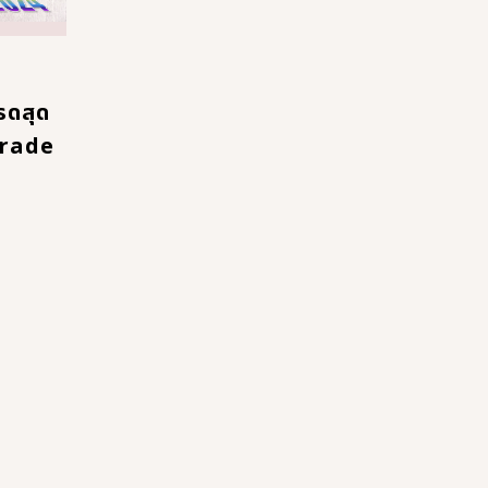
รดสุด
arade