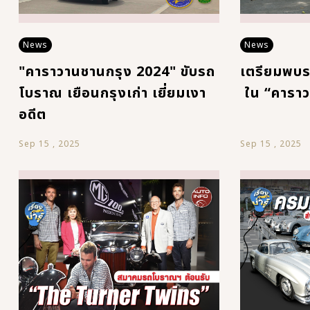
News
News
"คาราวานชานกรุง 2024" ขับรถ
เตรียมพบร
โบราณ เยือนกรุงเก่า เยี่ยมเงา
ใน “คาราว
อดีต
Sep 15 , 2025
Sep 15 , 2025