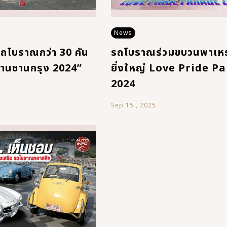
News
ถโบราณกว่า 30 คัน
รถโบราณร่วมขบวนพาเห
านชานกรุง 2024”
ยิ่งใหญ่ Love Pride P
2024
Sep 15 , 2025