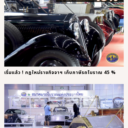
เริ่มแล้ว ! กฎใหม่ราชกิจจาฯ เก็บภาษีรถโบราณ 45 %