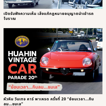
เปิดรับฟังความเห็น เล็งแก้กฎหมายอนุญาตนำเข้ารถ
โบราณ
หัวหิน วินเทจ คาร์ พาเหรด ครั้งที่ 20 “ย้อนเวลา...กิน
ลม...ชมเล”