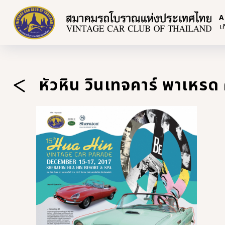
A
เ
หัวหิน วินเทจคาร์ พาเหรด คร