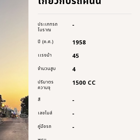
เกี่ยวกับรถคันนี้
ประเภทรถ
-
โบราณ
ปี (ค.ศ.)
1958
เเรงม้า
45
จำนวนสูบ
4
ปริมาตร
1500 CC
ความจุ
สี
-
เลขไมล์
-
คู่มือรถ
-
พรบ.